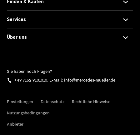
Übersicht
Serviceangebote
MüllerClassic
MüllerClassic
- Startseite
CLASSIC
Colloquium
- Übersicht