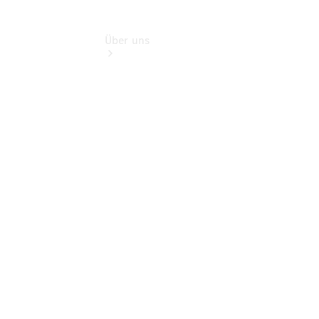
Über uns
Übersicht
Kontakt
Übersicht
Ansprechpartner
Servicetermin
vereinbaren