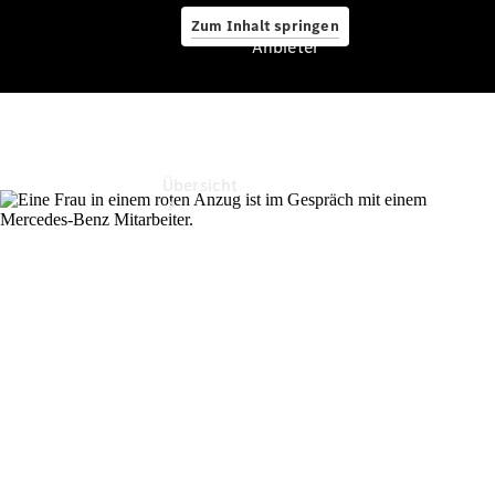
Zum Inhalt springen
Anbieter
Anbieter
Übersicht
Startseite
Ansprechpartner
finden
Beratung
vereinbaren
Servicetermin