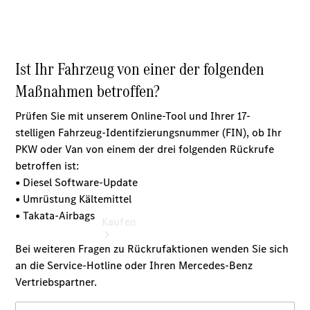
vereinbaren
Servicetermin
buchen
Tel.: +49
7162
9101010
Kaufen