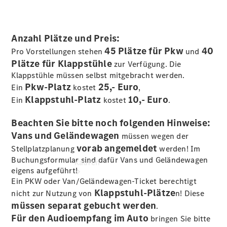
vereinbaren
Servicetermin
buchen
Tel.: +49
Anzahl Plätze und Preis:
7162
45 Plätze für Pkw
40
Pro Vorstellungen stehen
und
9101010
Plätze für Klappstühle
zur Verfügung. Die
Klappstühle müssen selbst mitgebracht werden.
Pkw-Platz
25,- Euro
Ein
kostet
,
Klappstuhl-Platz
10,- Euro
Ein
kostet
.
Beachten Sie bitte noch folgenden Hinweise:
Vans und Geländewagen
müssen wegen der
vorab angemeldet
Stellplatzplanung
werden! Im
Buchungsformular sind dafür Vans und Geländewagen
Kaufen
eigens aufgeführt!
Ein PKW oder Van/Geländewagen-Ticket berechtigt
Klappstuhl-Plätze
nicht zur Nutzung von
n! Diese
müssen separat gebucht werden
.
Für den Audioempfang im Auto
bringen Sie bitte