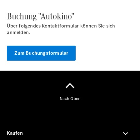
Buchung "Autokino"
Über folgendes Kontaktformular können Sie sich
anmelden.
Übersicht
Serviceangebote
MüllerClassic
Zum Buchungsformular
MüllerClassic
- Startseite
CLASSIC
Colloquium
- Übersicht