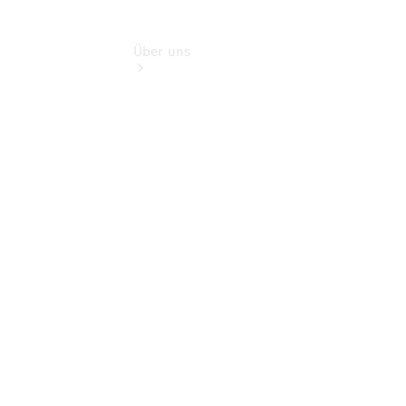
Über uns
Übersicht
Kontakt
Übersicht
Ansprechpartner
Servicetermin
vereinbaren