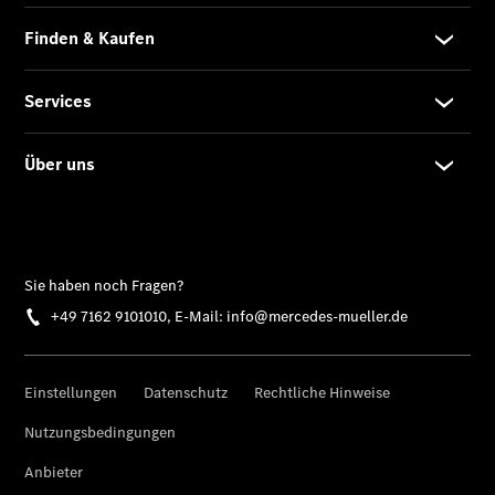
Beratung
CLASSIC
Colloquium
Circum
COLLOQUIUM
Service für
Oldtimer -
Übersicht
Wiederinbetriebnahme
Restaurierung
& Karosserie
Reparatur &
Service
Betreuung
für
Oldtimer -
Übersicht
Fuhrparkbetreuung
Bewegungsservice