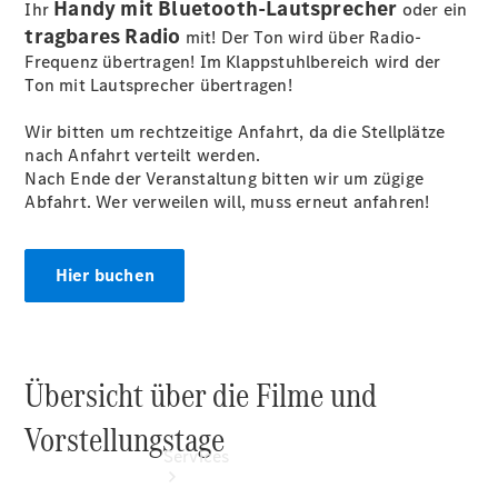
Handy mit Bluetooth-Lautsprecher
Ihr
oder ein
tragbares Radio
Übersicht
mit! Der Ton wird über Radio-
Gebrauchtwagen
Frequenz übertragen! Im Klappstuhlbereich wird der
Junge
Ton mit Lautsprecher übertragen!
Sterne -
elektrisch
Wir bitten um rechtzeitige Anfahrt, da die Stellplätze
Finanzdienste
nach Anfahrt verteilt werden.
Mercedes-
Nach Ende der Veranstaltung bitten wir um zügige
Benz
Abfahrt. Wer verweilen will, muss erneut anfahren!
Collection
Hier buchen
Übersicht über die Filme und
Vorstellungstage
Services