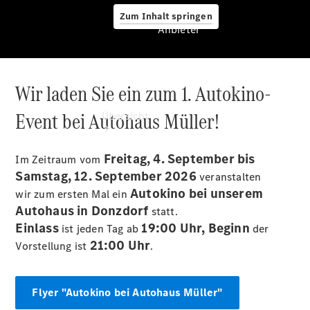
Zum Inhalt springen
Anbieter
Wir laden Sie ein zum 1. Autokino-
Anbieter
Event bei Autohaus Müller!
Übersicht
Freitag, 4. September bis
Im Zeitraum vom
Samstag, 12. September 2026
veranstalten
Autokino bei unserem
wir zum ersten Mal ein
Autohaus in Donzdorf
statt.
Einlass
19:00 Uhr,
Beginn
Startseite
ist jeden Tag ab
der
Ansprechpartner
21:00 Uhr
Vorstellung ist
.
finden
Beratung
vereinbaren
Flyer "Autokino bei Autohaus Müller"
Servicetermin