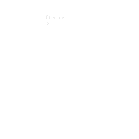
Über uns
Übersicht
Kontakt
Übersicht
Ansprechpartner
Servicetermin
vereinbaren