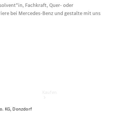
vereinbaren
Servicetermin
buchen
Tel.: +49
7162
9101010
Kaufen
o. KG, Donzdorf