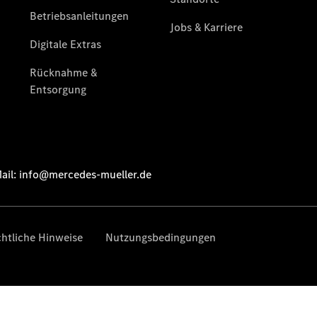
Übersicht
Serviceangebote
MüllerClassic
MüllerClassic
- Startseite
CLASSIC
Colloquium
- Übersicht