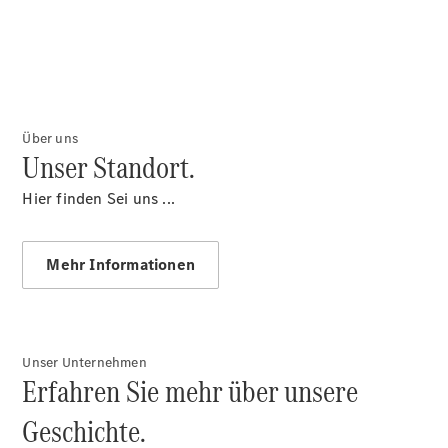
Übersicht
Über uns
Serviceangebote
Unser Standort.
MüllerClassic
Hier finden Sei uns ...
Mehr Informationen
MüllerClassic
- Startseite
Unser Unternehmen
Erfahren Sie mehr über unsere
CLASSIC
Colloquium
Geschichte.
- Übersicht