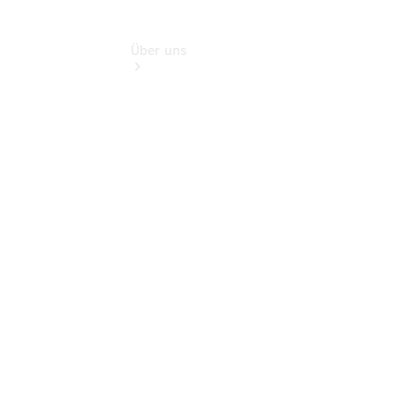
Über uns
Übersicht
Kontakt
Übersicht
Ansprechpartner
Servicetermin
vereinbaren