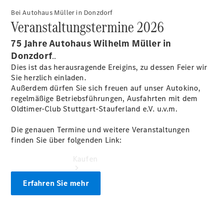
vereinbaren
Bei Autohaus Müller in Donzdorf
Servicetermin
Veranstaltungstermine 2026
buchen
Tel.: +49
75 Jahre Autohaus Wilhelm Müller in
7162
Donzdorf
9101010
..
Dies ist das herausragende Ereigins, zu dessen Feier wir
Sie herzlich einladen.
Außerdem dürfen Sie sich freuen auf unser Autokino,
regelmäßige Betriebsführungen, Ausfahrten mit dem
Oldtimer-Club Stuttgart-Stauferland e.V. u.v.m.
Die genauen Termine und weitere Veranstaltungen
finden Sie über folgenden Link:
Kaufen
Erfahren Sie mehr