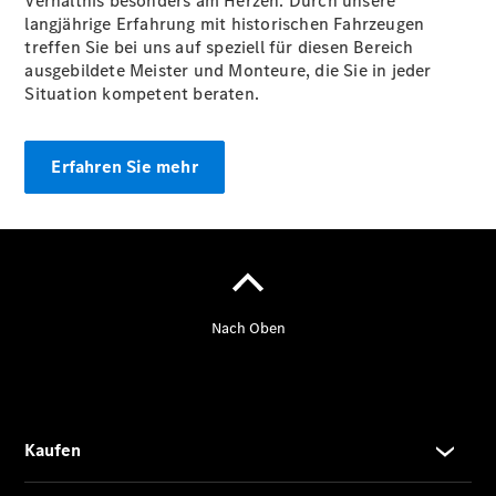
Verhältnis besonders am Herzen. Durch unsere
Streckenservice
langjährige Erfahrung mit historischen Fahrzeugen
treffen Sie bei uns auf speziell für diesen Bereich
ausgebildete Meister und Monteure, die Sie in jeder
Über Müller
Situation kompetent beraten.
Classic -
Übersicht
Unsere
Erfahren Sie mehr
Philosophie
Zertifizierung
Standort &
Ansprechpartner
Aktuelles &
Events
Reifen &
Kompletträder
Teile &
Zubehör
Pannen- &
Schadenhilfe
Reparatur &
Werkstatt