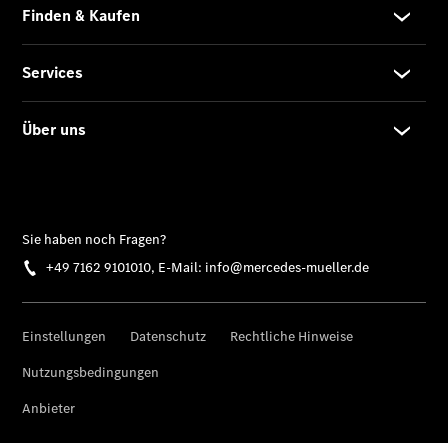
Rückrufe &
Umrüstungen
Rücknahme
&
Entsorgung
Warnung: Betrug
beim
Gebrauchtwagenkauf
Service für
Reisemobile
Gebrauchtwagensuche
Finanzdienste
Digitale
Extras
Gebrauchtwagen