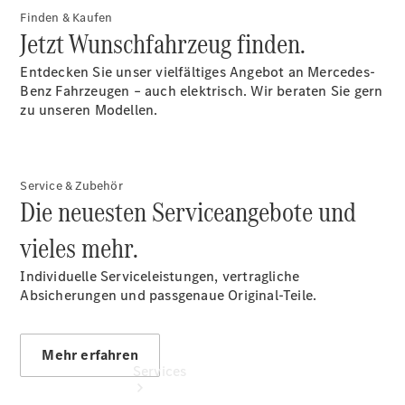
Finden & Kaufen
Übersicht
Jetzt Wunschfahrzeug finden.
Gebrauchtwagen
Junge
Entdecken Sie unser vielfältiges Angebot an Mercedes-
Sterne -
Benz Fahrzeugen – auch elektrisch. Wir beraten Sie gern
elektrisch
zu unseren Modellen.
Finanzdienste
Mercedes-
Benz
Collection
Service & Zubehör
Die neuesten Serviceangebote und
vieles mehr.
Individuelle Serviceleistungen, vertragliche
Absicherungen und passgenaue Original-Teile.
Mehr erfahren
Services