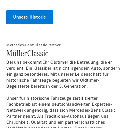
Beratung
CLASSIC
Colloquium
Unsere Historie
Circum
COLLOQUIUM
Service für
Mercedes-Benz ClassicPartner
Oldtimer -
MüllerClassic
Übersicht
Wiederinbetriebnahme
Bei uns bekommt Ihr Oldtimer die Betreuung, die er
Restaurierung
verdient! Ein Klassiker ist nicht irgendein Auto, sondern
& Karosserie
ein ganz besonderes. Mit unserer Leidenschaft für
Reparatur &
historische Fahrzeuge begleiten wir Oldtimer-
Service
Begeisterte bereits in der 3. Generation.
Betreuung
Unser für historische Fahrzeuge zertifizierter
für
Fachbetrieb ist einem deutschlandweiten Experten-
Oldtimer -
Netzwerk angehörig, dass sich Mercedes-Benz Classic
Übersicht
Partner nennt. Als Traditions-Autohaus liegen uns
Fuhrparkbetreuung
Ehrlichkeit, Qualität und ein partnerschaftliches
Bewegungsservice