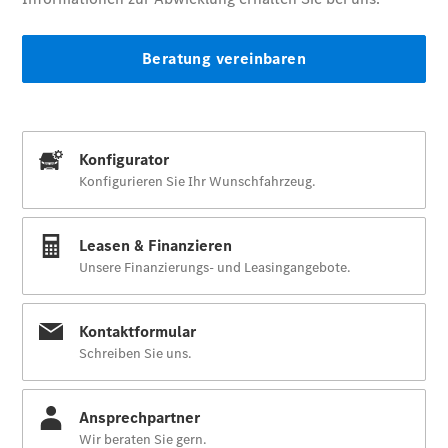
Übersicht
Finanzdienste
Transporter
Serviceangebote
Wartungsservice
Schonbezüge
Fußmatten
Kofferraumupgrade
VanService
Basic
Reifen &
Kompletträder