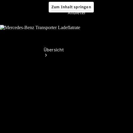
Zum Inhalt springen
Anbieter
Anbieter
Übersicht
Startseite
Ansprechpartner
finden
Probefahrt
vereinbaren
Beratung