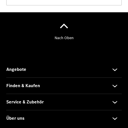
Reifen- und
Komplettradschutz
EU-
Reifenlabel
Transporter-
Service
Übersicht