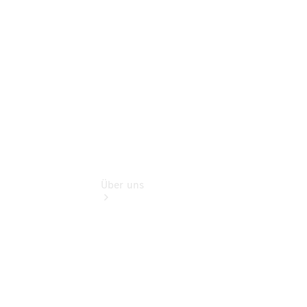
Zubehör
Rückrufe &
Umrüstungen
Über uns
Übersicht