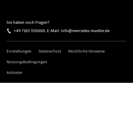
Unfallreparaturen
SmallRepair
Rücknahme
&
Entsorgung
Wartung
Reparatur
Reparaturmethoden
und Werkzeuge
Service-
und
Garantie-
Pakete
Mobile
Service
Fleet
Services
Elektrofahrzeug-
Service
Individuelle
Betreuung