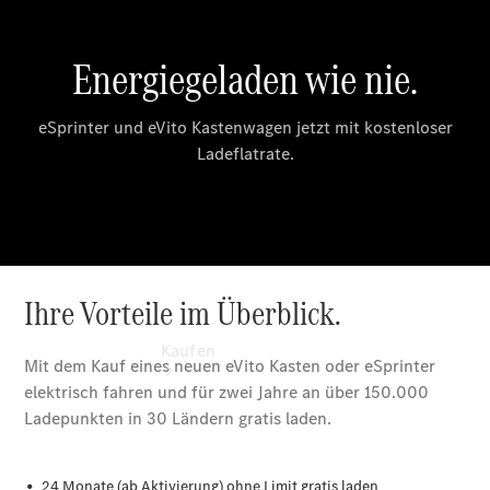
vereinbaren
Servicetermin
vereinbaren
Tel: +49
7162
9101010
Kaufen